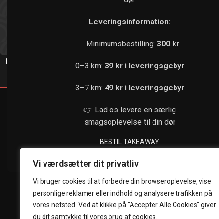
Leveringsinformation:
Minimumsbestilling:
300 kr
Tilbudsmenu 1
Tilbudsmenu 2
0–3 km:
39 kr i leveringsgebyr
129,00
kr.
3–7 km:
49 kr i leveringsgebyr
👉 Lad os levere en særlig
smagsoplevelse til din dør
BESTIL TAKEAWAY
Vi værdsætter dit privatliv
Vi bruger cookies til at forbedre din browseroplevelse, vise
personlige reklamer eller indhold og analysere trafikken på
vores netsted. Ved at klikke på "Accepter Alle Cookies" giver
du dit samtykke til vores brug af cookies.