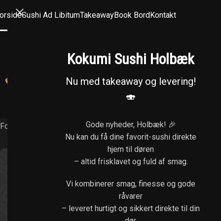
orside
Sushi Ad Libitum
Takeaway
Book Bord
Kontakt
Kokumi Sushi Holbæk
Nu med takeaway og levering!
FORRETTER
STICKS (1 STK. / 2 STK.)
STICK M
🍣
FUTOMAKI (6 STK.)
HOSOMAKI (8 STK.)
RISPA
Gode nyheder, Holbæk! 🎉
Forside
/
Tilbudsmenuer
Nu kan du få dine favorit-sushi direkte
hjem til døren
– altid frisklavet og fuld af smag.
Vi kombinerer smag, finesse og gode
råvarer
– leveret hurtigt og sikkert direkte til din
dør.