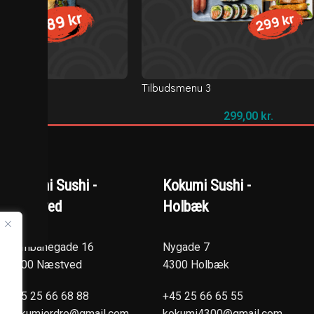
Tilbudsmenu 3
189,00
kr.
299,00
kr.
Kokumi Sushi -
Kokumi Sushi -
Næstved
Holbæk
Jernbanegade 16
Nygade 7
4700 Næstved
4300 Holbæk
+45 25 66 68 88
+45 25 66 65 55
kokumiordre@gmail.com
kokumi4300@gmail.com