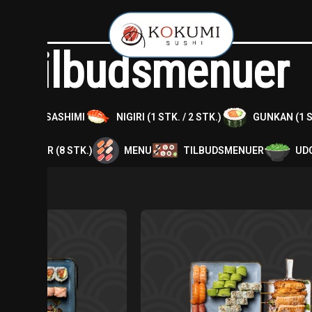
Tilbudsmenuer
ENU
SASHIMI
NIGIRI (1 STK. / 2 STK.)
GUNKAN (1 S
PIR RULLER (8 STK.)
MENU
TILBUDSMENUER
UD