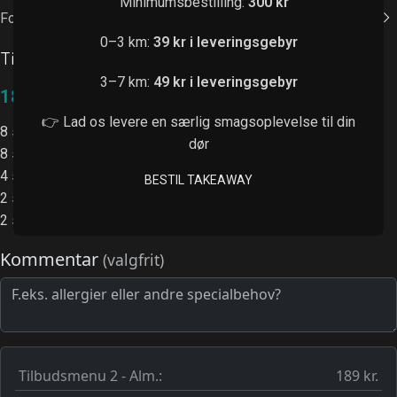
Minimumsbestilling:
300 kr
Forside
/
Tilbudsmenuer
0–3 km:
39 kr i leveringsgebyr
Tilbudsmenu 2
3–7 km:
49 kr i leveringsgebyr
189,00
kr.
👉 Lad os levere en særlig smagsoplevelse til din
8 stk. Sparkling laks
dør
8 stk. Laks roll
4 stk. Forårsruller
BESTIL TAKEAWAY
2 stk. Tempura rejer
2 stk. Kakiyaki