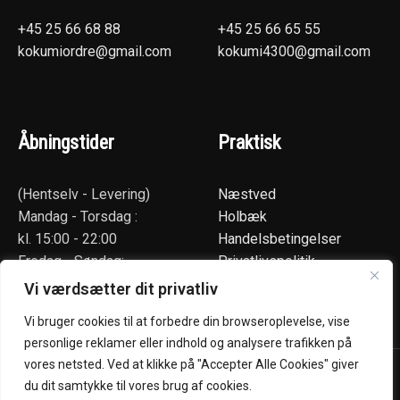
+45 25 66 68 88
+45 25 66 65 55
kokumiordre@gmail.com
kokumi4300@gmail.com
Åbningstider
Praktisk
(Hentselv - Levering)
Næstved
Mandag - Torsdag :
Holbæk
kl. 15:00 - 22:00
Handelsbetingelser
Fredag - Søndag:
Privatlivspolitik
kl. 12:00 - 22:00
Smileyrapport
Vi værdsætter dit privatliv
Kontakt
Vi bruger cookies til at forbedre din browseroplevelse, vise
personlige reklamer eller indhold og analysere trafikken på
Kokumi Sushi @ 2026 | Powered by
NemBestil ApS
vores netsted. Ved at klikke på "Accepter Alle Cookies" giver
Book bord
du dit samtykke til vores brug af cookies.