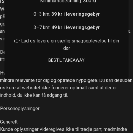
Minimumsbestilling:
300 kr
Cookies
Websitet anvender “cookies”, der er en tekstfil, som gemmes
0–3 km:
39 kr i leveringsgebyr
på din computer, mobil el. tilsvarende med det formål at
genkende den, huske indstillinger, udføre statistik og målrette
3–7 km:
49 kr i leveringsgebyr
annoncer. Cookies kan ikke indeholde skadelig kode som f.eks.
virus.
👉 Lad os levere en særlig smagsoplevelse til din
dør
Det er muligt at slette eller blokere for cookies. Se vejledning:
http://minecookies.org/cookiehandtering
BESTIL TAKEAWAY
Hvis du sletter eller blokerer cookies vil annoncer kunne blive
mindre relevante for dig og optræde hyppigere. Du kan desuden
risikere at websitet ikke fungerer optimalt samt at der er
indhold, du ikke kan få adgang til.
Personoplysninger
Generelt
Kunde oplysninger videregives ikke til tredje part, medmindre