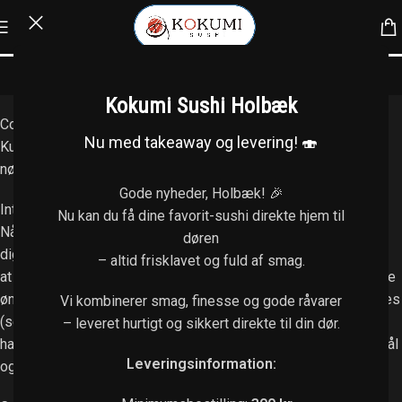
Cookie – og privatlivspolitik
Kokumi Sushi Holbæk
Cookie – og privatlivspolitik hos Kokumi Holbæk ApS
Nu med takeaway og levering! 🍣
Kunde oplysninger videregives ikke til tredje part, medmindre
nødvendigt for fuldførelse af ordren
Gode nyheder, Holbæk! 🎉
Introduktion
Nu kan du få dine favorit-sushi direkte hjem til
Når du besøger vores website indsamles der oplysninger om
døren
dig, som bruges til at tilpasse og forbedre vores indhold og til
– altid frisklavet og fuld af smag.
at øge værdien af de annoncer, der vises på siden. Hvis du ikke
ønsker, at der indsamles oplysninger, bør du slette dine cookies
Vi kombinerer smag, finesse og gode råvarer
(se vejledning) og undlade videre brug af websitet. Nedenfor
– leveret hurtigt og sikkert direkte til din dør.
har vi uddybet, hvilke informationer der indsamles, deres formål
Leveringsinformation:
og hvilke tredjeparter, der har adgang til dem.