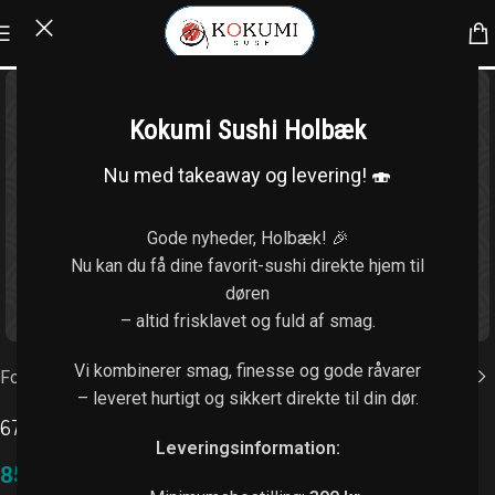
Kokumi Sushi Holbæk
Nu med takeaway og levering! 🍣
Gode nyheder, Holbæk! 🎉
Nu kan du få dine favorit-sushi direkte hjem til
døren
Klik for at forstørre
– altid frisklavet og fuld af smag.
Vi kombinerer smag, finesse og gode råvarer
Forside
/
Uramaki (8 stk.)
– leveret hurtigt og sikkert direkte til din dør.
67. Krebs
Leveringsinformation:
85,00
kr.