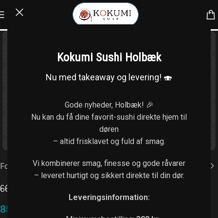
Kokumi Sushi Holbæk
Nu med takeaway og levering! 🍣
Gode nyheder, Holbæk! 🎉
Nu kan du få dine favorit-sushi direkte hjem til
døren
Klik for at forstørre
– altid frisklavet og fuld af smag.
Vi kombinerer smag, finesse og gode råvarer
Forside
/
Uramaki (8 stk.)
– leveret hurtigt og sikkert direkte til din dør.
66. Spicy rejer
Leveringsinformation:
85,00
kr.