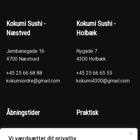
Kokumi Sushi -
Kokumi Sushi -
Næstved
Holbæk
Jernbanegade 16
Nygade 7
4700 Næstved
4300 Holbæk
+45 25 66 68 88
+45 25 66 65 55
kokumiordre@gmail.com
kokumi4300@gmail.com
Åbningstider
Praktisk
(Hentselv - Levering)
Næstved
Vi værdsætter dit privatliv
Mandag - Torsdag :
Holbæk