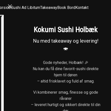
orside
Sushi Ad Libitum
Takeaway
Book Bord
Kontakt
Kokumi Sushi Holbæk
Nu med takeaway og levering!
🍣
Gode nyheder, Holbæk! 🎉
Nu kan du få dine favorit-sushi direkte
hjem til døren
– altid frisklavet og fuld af smag.
Vi kombinerer smag, finesse og gode
råvarer
– leveret hurtigt og sikkert direkte til din
dør.