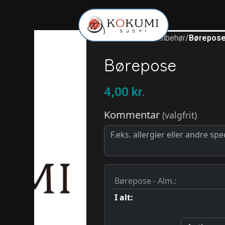
Forside
/
Ekstra tilbehør
/
Børepos
Børepose
4,00
kr.