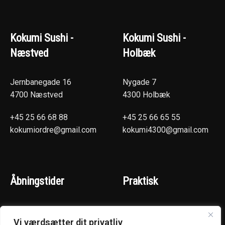
Kokumi Sushi -
Kokumi Sushi -
Næstved
Holbæk
Jernbanegade 16
Nygade 7
4700 Næstved
4300 Holbæk
+45 25 66 68 88
+45 25 66 65 55
kokumiordre@gmail.com
kokumi4300@gmail.com
Åbningstider
Praktisk
(Hentselv - Levering)
Næstved
Vi værdsætter dit privatliv
Mandag - Torsdag :
Holbæk