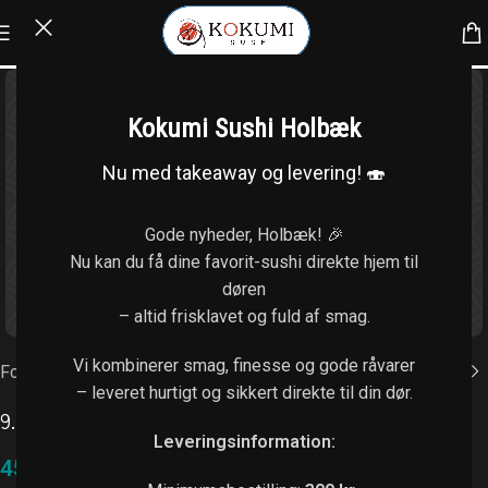
Kokumi Sushi Holbæk
Nu med takeaway og levering! 🍣
Gode nyheder, Holbæk! 🎉
Nu kan du få dine favorit-sushi direkte hjem til
døren
Klik for at forstørre
– altid frisklavet og fuld af smag.
Vi kombinerer smag, finesse og gode råvarer
Forside
/
Forretter
– leveret hurtigt og sikkert direkte til din dør.
9. Forårsruller
Leveringsinformation:
45,00
kr.