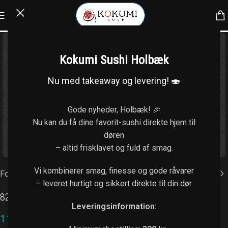
Kokumi Sushi Holbæk
Nu med takeaway og levering! 🍣
Gode nyheder, Holbæk! 🎉
Nu kan du få dine favorit-sushi direkte hjem til
døren
Klik for at forstørre
– altid frisklavet og fuld af smag.
Vi kombinerer smag, finesse og gode råvarer
Forside
/
Kaburimaki (8 stk.)
– leveret hurtigt og sikkert direkte til din dør.
82. Happy vega
Leveringsinformation:
118,00
kr.