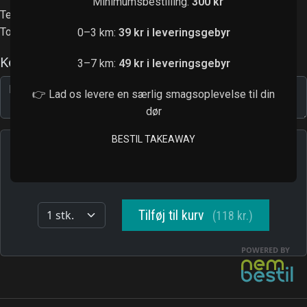
Minimumsbestilling:
300 kr
Tempura asparges, avocado, agurk
Toppet med teriyakisauce og sesam
0–3 km:
39 kr i leveringsgebyr
3–7 km:
49 kr i leveringsgebyr
👉 Lad os levere en særlig smagsoplevelse til din
dør
BESTIL TAKEAWAY