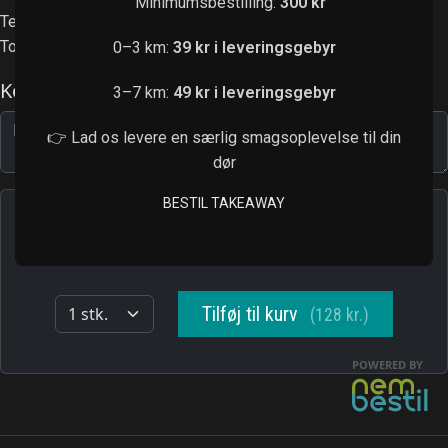
Minimumsbestilling:
300 kr
Tempura reje, avocado, agurk
Toppet med laks, lakserogn, chilimayo og forårsløg
0–3 km:
39 kr i leveringsgebyr
3–7 km:
49 kr i leveringsgebyr
👉 Lad os levere en særlig smagsoplevelse til din
dør
BESTIL TAKEAWAY