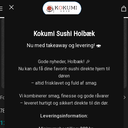
Kokumi Sushi Holbæk
Nu med takeaway og levering! 🍣
Gode nyheder, Holbæk! 🎉
Nu kan du få dine favorit-sushi direkte hjem til
døren
Klik for at forstørre
– altid frisklavet og fuld af smag.
Vi kombinerer smag, finesse og gode råvarer
Forside
/
Kaburimaki (8 stk.)
– leveret hurtigt og sikkert direkte til din dør.
78. Kokumi roll
Leveringsinformation:
128,00
kr.