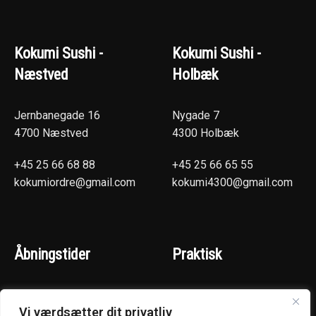
Kokumi Sushi -
Kokumi Sushi -
Næstved
Holbæk
Jernbanegade 16
Nygade 7
4700 Næstved
4300 Holbæk
+45 25 66 68 88
+45 25 66 65 55
kokumiordre@gmail.com
kokumi4300@gmail.com
Åbningstider
Praktisk
(Hentselv - Levering)
Næstved
Vi værdsætter dit privatliv
Mandag - Torsdag :
Holbæk