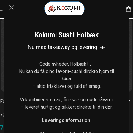
Kokumi Sushi Holbæk
Nu med takeaway og levering! 🍣
Gode nyheder, Holbæk! 🎉
Nu kan du få dine favorit-sushi direkte hjem til
døren
Klik for at forstørre
– altid frisklavet og fuld af smag.
Vi kombinerer smag, finesse og gode råvarer
Forside
/
Uramaki (8 stk.)
– leveret hurtigt og sikkert direkte til din dør.
72. Yasai vega
Leveringsinformation:
75,00
kr.