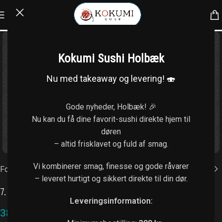
Kokumi Sushi Holbæk
Nu med takeaway og levering! 🍣
Gode nyheder, Holbæk! 🎉
Nu kan du få dine favorit-sushi direkte hjem til
døren
Klik for at forstørre
– altid frisklavet og fuld af smag.
Vi kombinerer smag, finesse og gode råvarer
Forside
/
Forretter
– leveret hurtigt og sikkert direkte til din dør.
7. Kimchi
Leveringsinformation:
38,00
kr.