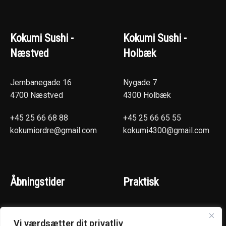
Kokumi Sushi -
Kokumi Sushi -
Næstved
Holbæk
Jernbanegade 16
Nygade 7
4700 Næstved
4300 Holbæk
+45 25 66 68 88
+45 25 66 65 55
kokumiordre@gmail.com
kokumi4300@gmail.com
Åbningstider
Praktisk
(Hentselv - Levering)
Næstved
Vi værdsætter dit privatliv
Mandag - Torsdag :
Holbæk