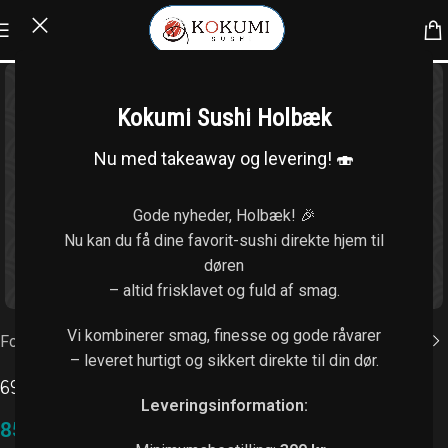
Kokumi Sushi Holbæk
Nu med takeaway og levering! 🍣
Gode nyheder, Holbæk! 🎉
Nu kan du få dine favorit-sushi direkte hjem til
døren
Klik for at forstørre
– altid frisklavet og fuld af smag.
Vi kombinerer smag, finesse og gode råvarer
Forside
/
Uramaki (8 stk.)
– leveret hurtigt og sikkert direkte til din dør.
69.Alaska
Leveringsinformation:
85,00
kr.