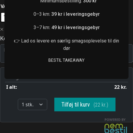
Minimumsbestilling:
300 kr
VARIANT
: 1 STK.
0–3 km:
39 kr i leveringsgebyr
1 stk.
2 stk.
3–7 km:
49 kr i leveringsgebyr
Ryd
👉 Lad os levere en særlig smagsoplevelse til din
dør
BESTIL TAKEAWAY