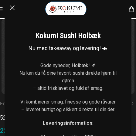
Kokumi Sushi Holbæk
Nu med takeaway og levering! 🍣
Gode nyheder, Holbæk! 🎉
Nu kan du få dine favorit-sushi direkte hjem til
døren
Klik for at forstørre
– altid frisklavet og fuld af smag.
Vi kombinerer smag, finesse og gode råvarer
Forside
/
Nigiri (1 stk. / 2 stk.)
– leveret hurtigt og sikkert direkte til din dør.
52.Agurk
Leveringsinformation:
22,00
kr.
–
38,00
kr.