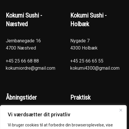
Kokumi Sushi -
Kokumi Sushi -
Næstved
Holbæk
Jernbanegade 16
Nygade 7
4700 Næstved
4300 Holbæk
+45 25 66 68 88
+45 25 66 65 55
kokumiordre@gmail.com
kokumi4300@gmail.com
Åbningstider
Praktisk
(Hentselv - Levering)
Næstved
Vi værdsætter dit privatliv
Mandag - Torsdag :
Holbæk
Vi bruger cookies til at forbedre din browseroplevelse, vise
kl. 15:00 - 22:00
Handelsbetingelser