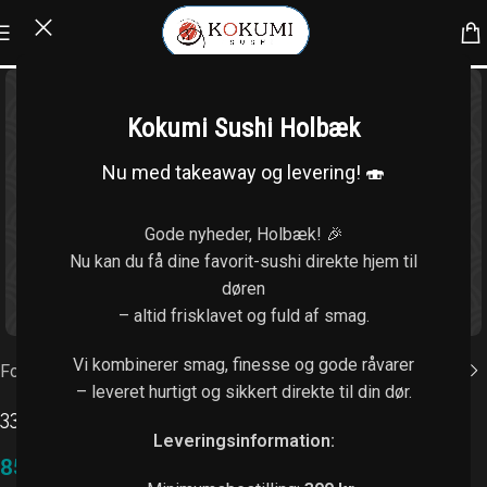
Kokumi Sushi Holbæk
Nu med takeaway og levering! 🍣
Gode nyheder, Holbæk! 🎉
Nu kan du få dine favorit-sushi direkte hjem til
døren
Klik for at forstørre
– altid frisklavet og fuld af smag.
Vi kombinerer smag, finesse og gode råvarer
Forside
/
Sashimi
– leveret hurtigt og sikkert direkte til din dør.
33. Sashimi laks tataki (6 stk.)
Leveringsinformation:
85,00
kr.