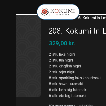
Forside
/
Menu
/
208. Kokumi In Lo
208. Kokumi In L
329,00
kr.
2 stk. laks nigiri
2 stk. tun nigiri
2 stk. kingfish nigiri
2 stk. rejer nigiri
8 stk. sparkling laks kaburimaki
8 stk. hawaii uramaki
6 stk. laks big futomaki
6 stk. ebi big futomaki