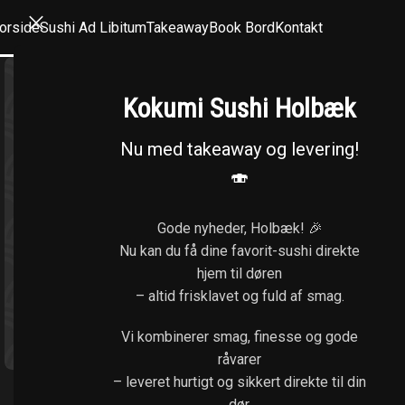
orside
Sushi Ad Libitum
Takeaway
Book Bord
Kontakt
Kokumi Sushi Holbæk
Nu med takeaway og levering!
🍣
Gode nyheder, Holbæk! 🎉
Nu kan du få dine favorit-sushi direkte
hjem til døren
– altid frisklavet og fuld af smag.
Klik for at forstørre
Vi kombinerer smag, finesse og gode
råvarer
– leveret hurtigt og sikkert direkte til din
dør.