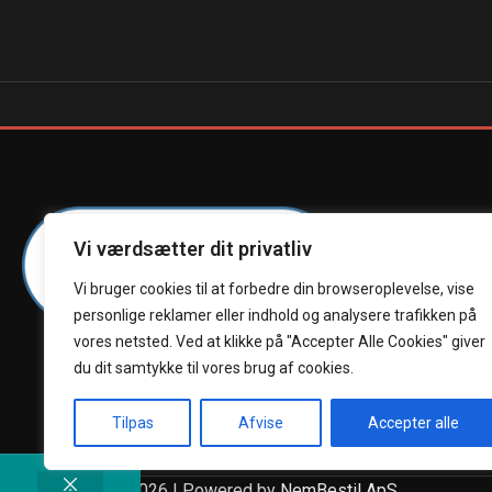
Vi værdsætter dit privatliv
Vi bruger cookies til at forbedre din browseroplevelse, vise
personlige reklamer eller indhold og analysere trafikken på
vores netsted. Ved at klikke på "Accepter Alle Cookies" giver
du dit samtykke til vores brug af cookies.
Tilpas
Afvise
Accepter alle
.
Kokumi Sushi @ 2026 | Powered by
NemBestil ApS