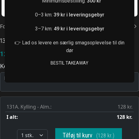
Minimumsbestilling:
300 kr
Klik for at forstørre
0–3 km:
39 kr i leveringsgebyr
Forside
/
Stegte Ris
3–7 km:
49 kr i leveringsgebyr
131A. Kylling
👉 Lad os levere en særlig smagsoplevelse til din
dør
128,00
kr.
BESTIL TAKEAWAY