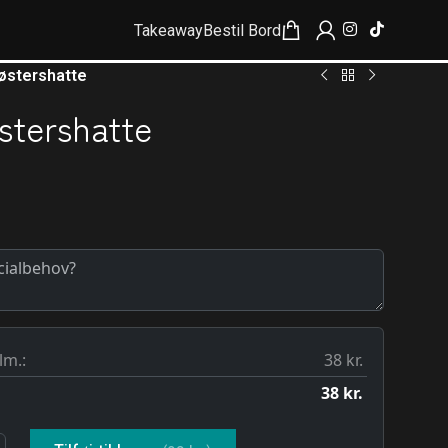
Takeaway
Bestil Bord
 østershatte
østershatte