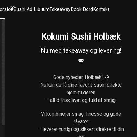
orside
Sushi Ad Libitum
Takeaway
Book Bord
Kontakt
Kokumi Sushi Holbæk
Nu med takeaway og levering!
🍣
Gode nyheder, Holbæk! 🎉
Nu kan du få dine favorit-sushi direkte
hjem til døren
– altid frisklavet og fuld af smag.
Klik for at forstørre
Vi kombinerer smag, finesse og gode
råvarer
– leveret hurtigt og sikkert direkte til din
dør.