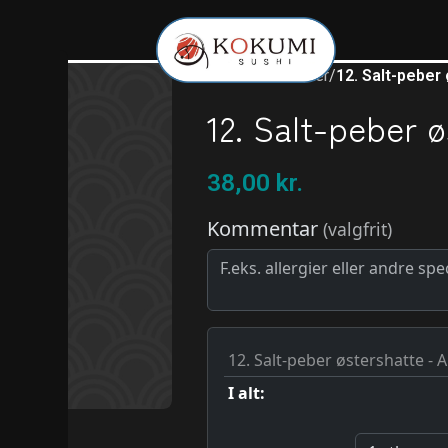
Forside
/
Forretter
/
12. Salt-peber
12. Salt-peber 
38,00
kr.