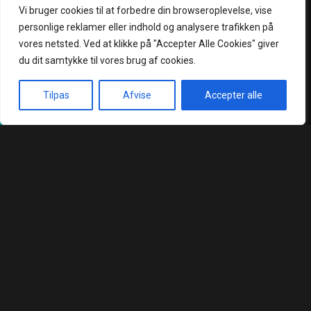
+45 25 66 68 88
+45 25 66 65 55
Vi bruger cookies til at forbedre din browseroplevelse, vise
kokumiordre@gmail.com
kokumi4300@gmail.com
personlige reklamer eller indhold og analysere trafikken på
vores netsted. Ved at klikke på "Accepter Alle Cookies" giver
Book bord
du dit samtykke til vores brug af cookies.
Åbningstider
Praktisk
Tilpas
Afvise
Accepter alle
.
Forside
Takeaway
Book Bord
Kurv
Menu
(Hentselv - Levering)
Næstved
Mandag - Torsdag :
Holbæk
kl. 15:00 - 22:00
Handelsbetingelser
Fredag - Søndag:
Privatlivspolitik
kl. 12:00 - 22:00
Smileyrapport
Kontakt
Kokumi Sushi @ 2026 | Powered by
NemBestil ApS